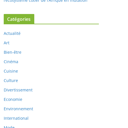
l’écosystème côtier de l’Afrique en mutation
Catégories
Actualité
Art
Bien-être
Cinéma
Cuisine
Culture
Divertissement
Economie
Environnement
International
Mode