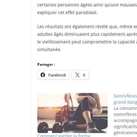
certaines personnes âgées ainsi qu’une mauvaise
expliquer cet effet paradoxal.
Les résultats ont également révélé que, même en
adultes âgés diminuaient plus rapidement après
le vieillissement peut compromettre la capacité 
simultanée.
Partager :
Facebook
X
Somnifères 
grand dan
La consomm
somnifères
accompagn
significati
généraleme
Comment garder la forme