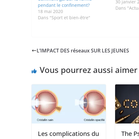
perçus. Des
30 janvier 
pendant le confinement?
solution po
Dans "Actua
18 mai 2020
médicament
Dans "Sport et bien-être"
divers effe
dépendanc
et une effic
terme, ce q
une solutio
L’IMPACT DES réseaux SUR LES JEUNES
Vous pourrez aussi aimer
Les complications du
The P