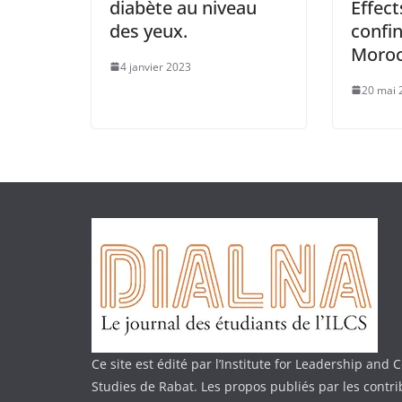
diabète au niveau
Effect
des yeux.
confi
Moro
4 janvier 2023
20 mai 
Ce site est édité par l’Institute for Leadership an
Studies de Rabat. Les propos publiés par les contr