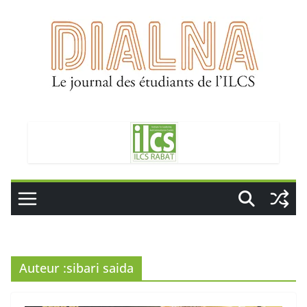
Passer
au
contenu
Auteur :
sibari saida