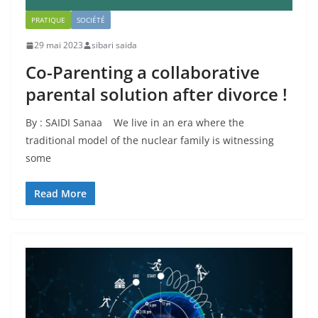
PRATIQUE
SOCIÉTÉ
29 mai 2023
sibari saida
Co-Parenting a collaborative
parental solution after divorce !
By : SAIDI Sanaa We live in an era where the
traditional model of the nuclear family is witnessing
some
Read More