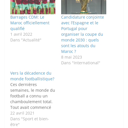
Barrages CDM: Le
Candidature conjointe
Maroc officiellement
avec l’Espagne et le
qualifié
Portugal pour
1 avril 2022
organiser la coupe du
Dans "Actualité"
monde 2030 : quels
sont les atouts du
Maroc ?
8 mai 2023
Dans "International"
Vers la décadence du
monde footballistique?
Ces dernières
semaines, le monde du
football a connu un
chamboulement total.
Tout avait commencé
avec l'annonce faite
22 avril 2021
par Florentino Pérez,
Dans "Sport et bien-
président du Real
être"