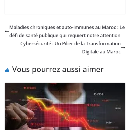
Madrid FC. Le
businessman du
Football avait jeté un
caillou dans la mare en
déclarant qu'il allait
Maladies chroniques et auto-immunes au Maroc : Le
organiser avec 11
défi de santé publique qui requiert notre attention
autres équipes une
super ligue qu'il…
Cybersécurité : Un Pilier de la Transformation
Digitale au Maroc
Vous pourrez aussi aimer