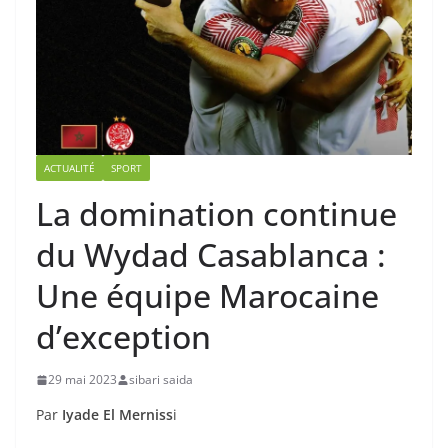
ACTUALITÉ
SPORT
La domination continue
du Wydad Casablanca :
Une équipe Marocaine
d’exception
29 mai 2023
sibari saida
Par
Iyade El Merniss
i