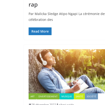
rap
Par Malicka Sledge Atipo Ngapi La cérémonie des 
célébration des
Read More
ART
DIVERTISSEMENT
MUSIQUE
SANTÉ
SOCIÉTÉ
28 décembre 2022
sibari saida