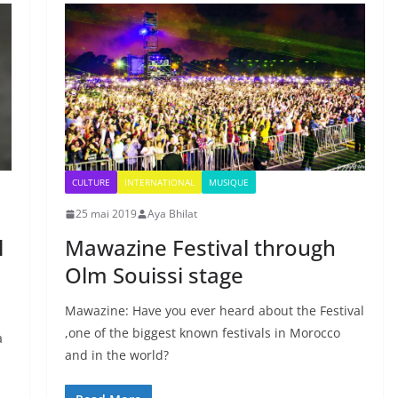
CULTURE
INTERNATIONAL
MUSIQUE
25 mai 2019
Aya Bhilat
l
Mawazine Festival through
Olm Souissi stage
Mawazine: Have you ever heard about the Festival
,one of the biggest known festivals in Morocco
a
and in the world?