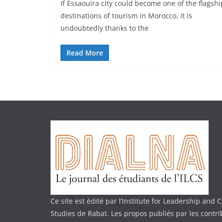
If Essaouira city could become one of the flagshi
destinations of tourism in Morocco, it is
undoubtedly thanks to the
Read More
Ce site est édité par l’Institute for Leadership an
Studies de Rabat. Les propos publiés par les contr