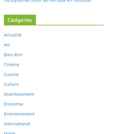
l’écosystème côtier de l’Afrique en mutation
Catégories
Actualité
Art
Bien-être
Cinéma
Cuisine
Culture
Divertissement
Economie
Environnement
International
Mode