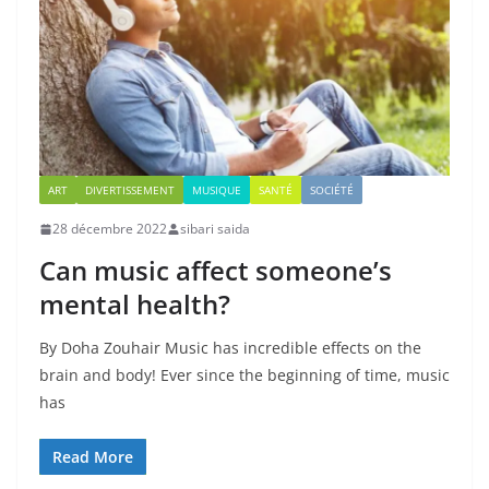
ART
DIVERTISSEMENT
MUSIQUE
SANTÉ
SOCIÉTÉ
28 décembre 2022
sibari saida
Can music affect someone’s
mental health?
By Doha Zouhair Music has incredible effects on the
brain and body! Ever since the beginning of time, music
has
Read More