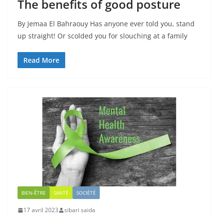
The benefits of good posture
By Jemaa El Bahraouy Has anyone ever told you, stand
up straight! Or scolded you for slouching at a family
Read More
BIEN-ÊTRE
SANTÉ
SOCIÉTÉ
17 avril 2023
sibari saida