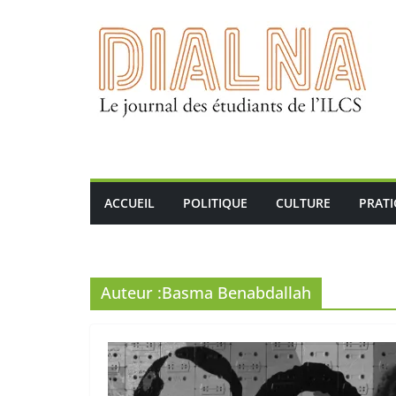
Passer
au
contenu
ACCUEIL
POLITIQUE
CULTURE
PRAT
Auteur :
Basma Benabdallah