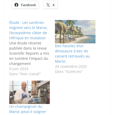
Facebook
X
Étude : Les sardines
migrent vers le Maroc,
l’écosystème côtier de
l’Afrique en mutation
Une étude récente
Des fossiles d’un
publiée dans la revue
dinosaure à bec de
Scientific Reports a mis
canard retrouvés au
en lumière l'impact du
Maroc
changement
24 novembre 2020
climatique sur la
8 juin 2024
Dans "Sciences"
répartition des petits
Dans "Non classé"
poissons pélagiques,
notamment les
sardines, le long des
côtes de l'Afrique du
Nord-Ouest. La
recherche, dirigée par
Un champignon du
des scientifiques de
Maroc peut-il soigner
diverses institutions du