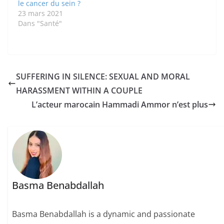
le cancer du sein ?
Sénégal, de France, de
23 mars 2021
Norvège,…
Dans "Santé"
SUFFERING IN SILENCE: SEXUAL AND MORAL
HARASSMENT WITHIN A COUPLE
L’acteur marocain Hammadi Ammor n’est plus
Basma Benabdallah
Basma Benabdallah is a dynamic and passionate