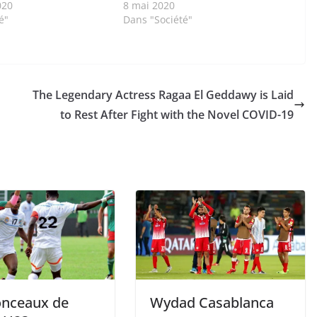
020
8 mai 2020
é"
Dans "Société"
The Legendary Actress Ragaa El Geddawy is Laid
to Rest After Fight with the Novel COVID-19
ionceaux de
Wydad Casablanca