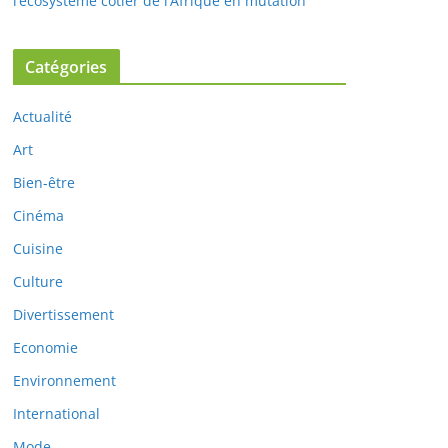
l’écosystème côtier de l’Afrique en mutation
Catégories
Actualité
Art
Bien-être
Cinéma
Cuisine
Culture
Divertissement
Economie
Environnement
International
Mode