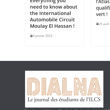
Everything you
l’Atla
need to know about
qualif
the International
vert !
Automobile Circuit
25 avril
Moulay El Hassan !
4 janvier 2023