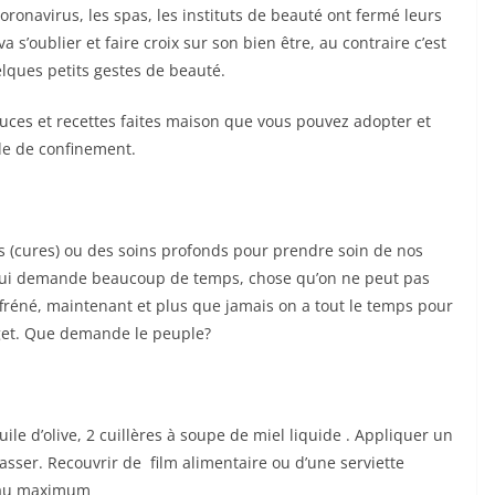
onavirus, les spas, les instituts de beauté ont fermé leurs
a s’oublier et faire croix sur son bien être, au contraire c’est
elques petits gestes de beauté.
uces et recettes faites maison que vous pouvez adopter et
de de confinement.
s (cures) ou des soins profonds pour prendre soin de nos
t qui demande beaucoup de temps, chose qu’on ne peut pas
ffréné, maintenant et plus que jamais on a tout le temps pour
get. Que demande le peuple?
ile d’olive, 2 cuillères à soupe de miel liquide . Appliquer un
ser. ​Recouvrir de film alimentaire ou d’une serviette
 au maximum