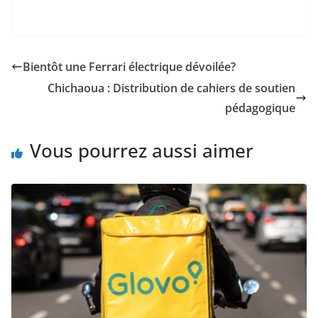
qu’économique.
Aujourd'hui la
politique étrangère du
Royaume encourage
les rapports Sud-
Bientôt une Ferrari électrique dévoilée?
Afrique, qui sont
Chichaoua : Distribution de cahiers de soutien
d’ailleurs mentionnés
dans le préambule de
pédagogique
la Constitution de
2011. Sous l’égide de
Vous pourrez aussi aimer
Nasser Bourita,…