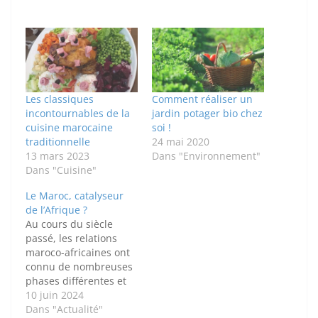
Les classiques
Comment réaliser un
incontournables de la
jardin potager bio chez
cuisine marocaine
soi !
traditionnelle
24 mai 2020
13 mars 2023
Dans "Environnement"
Dans "Cuisine"
Le Maroc, catalyseur
de l’Afrique ?
Au cours du siècle
passé, les relations
maroco-africaines ont
connu de nombreuses
phases différentes et
des évolutions tant sur
10 juin 2024
le plan diplomatique
Dans "Actualité"