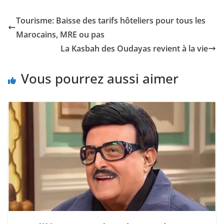
dans le gaming aux
nouilles instantanées
Tourisme: Baisse des tarifs hôteliers pour tous les
de marques dont nous
Marocains, MRE ou pas
tairons le…
La Kasbah des Oudayas revient à la vie
Vous pourrez aussi aimer