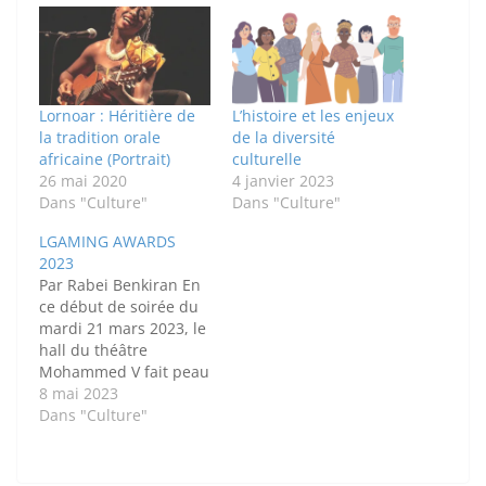
Lornoar : Héritière de
L’histoire et les enjeux
la tradition orale
de la diversité
africaine (Portrait)
culturelle
26 mai 2020
4 janvier 2023
Dans "Culture"
Dans "Culture"
LGAMING AWARDS
2023
Par Rabei Benkiran En
ce début de soirée du
mardi 21 mars 2023, le
hall du théâtre
Mohammed V fait peau
neuve. En ébullition
8 mai 2023
depuis à peu près 17h,
Dans "Culture"
il accueille les
nombreux stands
allant de PC spécialisés