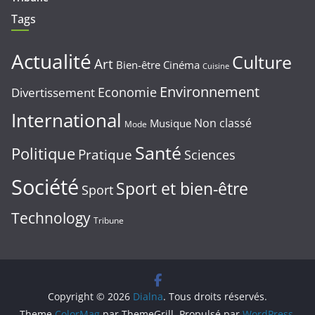
Tags
Actualité
Culture
Art
Bien-être
Cinéma
Cuisine
Environnement
Economie
Divertissement
International
Non classé
Musique
Mode
Santé
Politique
Pratique
Sciences
Société
Sport et bien-être
Sport
Technology
Tribune
Copyright © 2026
Dialna
. Tous droits réservés.
Theme
ColorMag
par ThemeGrill. Propulsé par
WordPress
.