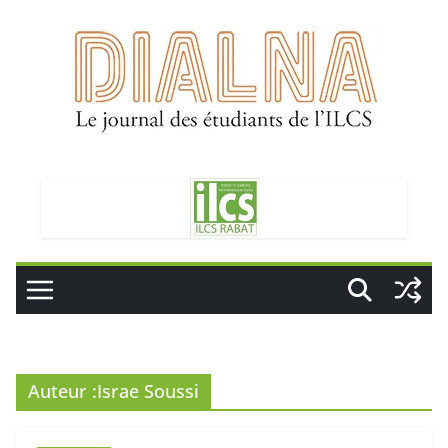
Passer
au
contenu
Auteur :
Israe Soussi