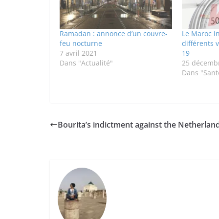
Ramadan : annonce d’un couvre-
Le Maroc in
feu nocturne
différents 
7 avril 2021
19
Dans "Actualité"
25 décemb
Dans "Sant
Bourita’s indictment against the Netherlan