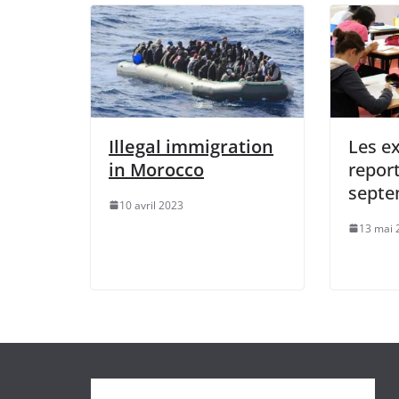
Illegal immigration
Les e
in Morocco
report
septe
10 avril 2023
13 mai 