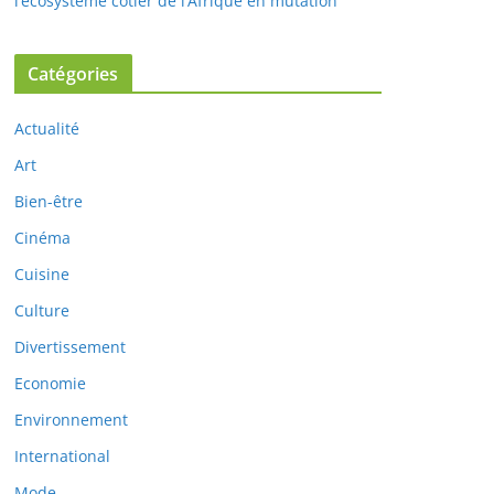
l’écosystème côtier de l’Afrique en mutation
Catégories
Actualité
Art
Bien-être
Cinéma
Cuisine
Culture
Divertissement
Economie
Environnement
International
Mode