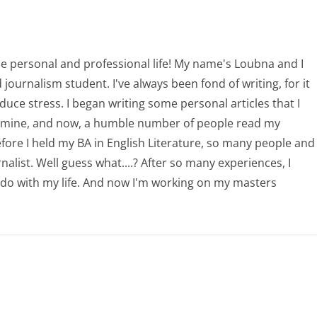
e personal and professional life! My name's Loubna and I
ournalism student. I've always been fond of writing, for it
uce stress. I began writing some personal articles that I
of mine, and now, a humble number of people read my
Before I held my BA in English Literature, so many people and
nalist. Well guess what....? After so many experiences, I
 do with my life. And now I'm working on my masters