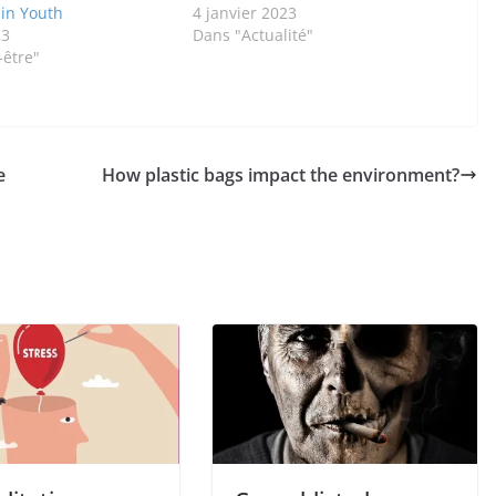
in Youth
4 janvier 2023
23
Dans "Actualité"
-être"
e
How plastic bags impact the environment?