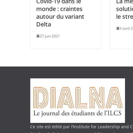
Covid-19 dans le
La méd
monde : craintes
soluti
autour du variant
le str
Delta
3 avril 
27 juin 2021
Ce site est édité par l’Institute for Leadership an