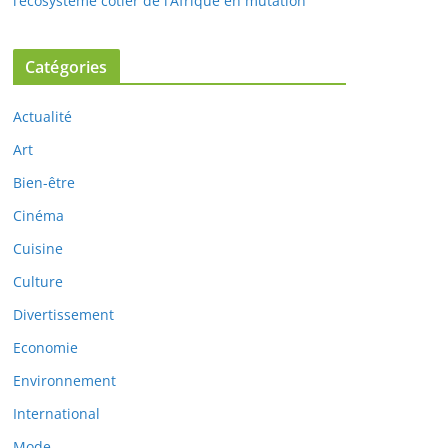
l’écosystème côtier de l’Afrique en mutation
Catégories
Actualité
Art
Bien-être
Cinéma
Cuisine
Culture
Divertissement
Economie
Environnement
International
Mode