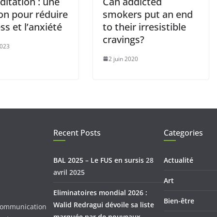
itation : une
Can addicted
on pour réduire
smokers put an end
ess et l’anxiété
to their irresistible
cravings?
2023
2 juin 2020
Recent Posts
Categories
BAL 2025 – Le FUS en sursis
28
Actualité
avril 2025
Art
Eliminatoires mondial 2026 :
Bien-être
Walid Redragui dévoile sa liste
d Communication
marquée par de nouveaux