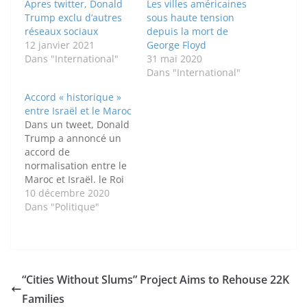
Apres twitter, Donald
Les villes américaines
Trump exclu d’autres
sous haute tension
réseaux sociaux
depuis la mort de
12 janvier 2021
George Floyd
Dans "International"
31 mai 2020
Dans "International"
Accord « historique »
entre Israël et le Maroc
Dans un tweet, Donald
Trump a annoncé un
accord de
normalisation entre le
Maroc et Israël. le Roi
Mohamed VI et le
10 décembre 2020
président Mahmoud
Dans "Politique"
Abbas se sont
entretenus ce jeudi 10
décembre suite à cette
annonce. Donald
Trump a annoncé un
“Cities Without Slums” Project Aims to Rehouse 22K
accord de
Families
normalisation entre le