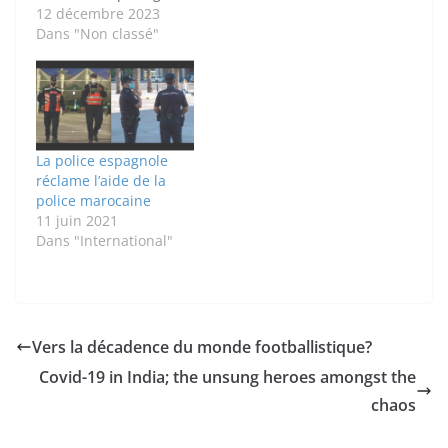
avecnous la passion de
12 décembre 2023
cette association
Dans "Non classé"
marocaine, dont le
cœur se trouve à
Madrid. Pouvez-vous
nous présenter votre
association? La Pena
casa Madridista est
La police espagnole
une association
réclame l’aide de la
marocaine fondée en
police marocaine
2014 et son objectif est
11 juin 2021
de réunirles
Dans "International"
supporters…
Vers la décadence du monde footballistique?
Covid-19 in India; the unsung heroes amongst the
chaos