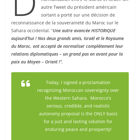
D
autre Tweet du président américain
sortant a porté sur une décision de
reconnaissance de la souveraineté du Maroc sur le
Sahara occidental. “
Une autre avancée HISTORIQUE
aujourd’hui ! Nos deux grands amis, Israël et le Royaume
du Maroc, ont accepté de normaliser complètement leur
relations diplomatiques – un grand pas en avant pour la
paix au Moyen – Orient !”.
Today, I signed a proclamation
recognizing Moroccan sovereignty over
the Western Sahara. Morocco's
serious, credible, and realistic
autonomy proposal is the ONLY basis
for a just and lasting solution for
enduring peace and prosperity!