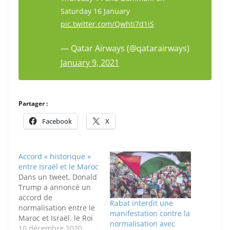
Saturday 16 January
pic.twitter.com/Qwhti7d1iS
— Qatar Airways (@qatarairways)
January 9, 2021
Partager :
Facebook
X
Accord « historique »
entre Israël et le Maroc
Dans un tweet, Donald
Trump a annoncé un
accord de
Rabat interdit une
normalisation entre le
manifestation contre la
Maroc et Israël. le Roi
normalisation avec
Mohamed VI et le
10 décembre 2020