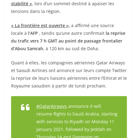
stabilité »
, lors d’un sommet destiné à apaiser les
tensions dans la région.
« La frontière est ouverte »,
a affirmé une source
locale à
l’AFP
, tandis qu’une autre confirmait
la reprise
du trafic vers 7 h GMT au point de passage frontalier
d’Abou Samrah
, à 120 km au sud de Doha.
Quant à elles, les compagnies aériennes Qatar Airways
et Saoudi Airlines ont annoncé sur leurs compte Twitter
la reprise de leurs liaisons aériennes entre l’Emirat et le
Royaume saoudien à partir de lundi prochain.
#QatarAirways
announce it will
resume flights to Saudi Arabia, starting
with services to Riyadh on Monday 11
January 2021, followed by Jeddah on
Thursday 14 and Dammam on