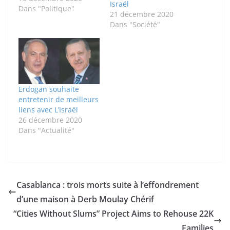
Israël
président Mahmoud
Dans "Politique"
21 décembre 2020
Abbas se sont
Dans "Société"
entretenus ce jeudi 10
décembre suite à cette
annonce. Donald
Trump a annoncé un
accord de
normalisation entre le
Erdogan souhaite
Maroc et Israël. Un…
entretenir de meilleurs
liens avec L’Israël
26 décembre 2020
Dans "Actualité"
Casablanca : trois morts suite à l’effondrement
d’une maison à Derb Moulay Chérif
“Cities Without Slums” Project Aims to Rehouse 22K
Families