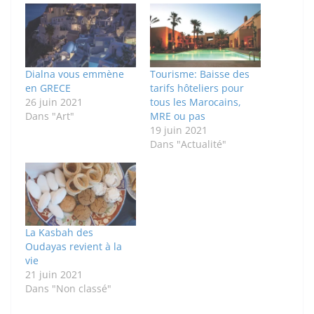
Dialna vous emmène
Tourisme: Baisse des
en GRECE
tarifs hôteliers pour
26 juin 2021
tous les Marocains,
Dans "Art"
MRE ou pas
19 juin 2021
Dans "Actualité"
La Kasbah des
Oudayas revient à la
vie
21 juin 2021
Dans "Non classé"