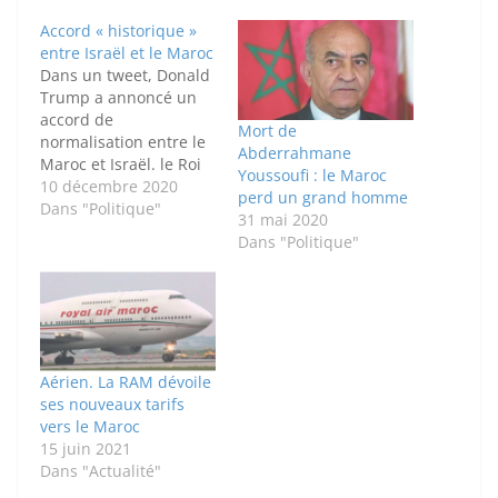
Accord « historique »
entre Israël et le Maroc
Dans un tweet, Donald
Trump a annoncé un
accord de
Mort de
normalisation entre le
Abderrahmane
Maroc et Israël. le Roi
Youssoufi : le Maroc
Mohamed VI et le
10 décembre 2020
perd un grand homme
président Mahmoud
Dans "Politique"
31 mai 2020
Abbas se sont
Dans "Politique"
entretenus ce jeudi 10
décembre suite à cette
annonce. Donald
Trump a annoncé un
accord de
normalisation entre le
Aérien. La RAM dévoile
Maroc et Israël. Un…
ses nouveaux tarifs
vers le Maroc
15 juin 2021
Dans "Actualité"