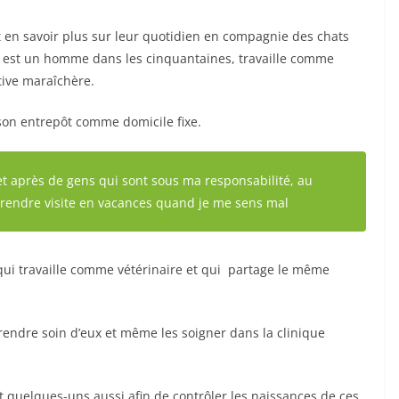
t en savoir plus sur leur quotidien en compagnie des chats
ui est un homme dans les cinquantaines, travaille comme
tive maraîchère.
on entrepôt comme domicile fixe.
et après de gens qui sont sous ma responsabilité, au
 rendre visite en vacances quand je me sens mal
, qui travaille comme vétérinaire et qui partage le même
 prendre soin d’eux et même les soigner dans la clinique
nt quelques-uns aussi afin de contrôler les naissances de ces