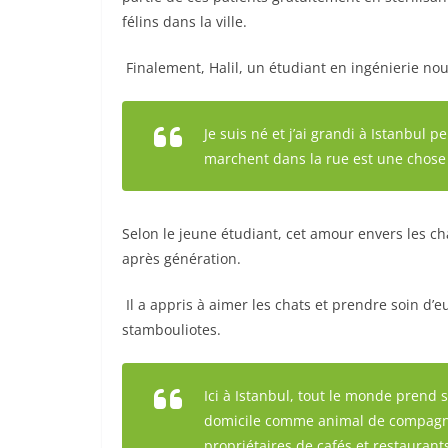
félins dans la ville.
Finalement, Halil, un étudiant en ingénierie nous
Je suis né et j’ai grandi à Istanbul p
marchent dans la rue est une chos
Selon le jeune étudiant, cet amour envers les ch
après génération.
Il a appris à aimer les chats et prendre soin d’e
stambouliotes.
Ici à Istanbul, tout le monde prend 
domicile comme animal de compagnie
propriétaires de cafés et restaura