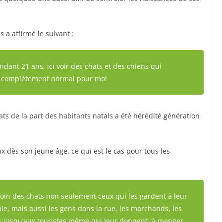
 a affirmé le suivant :
endant 21 ans, ici voir des chats et des chiens qui
e complètement normal pour moi
ats de la part des habitants natals a été hérédité génération
ux dès son jeune âge, ce qui est le cas pour tous les
soin des chats non seulement ceux qui les gardent à leur
, mais aussi les gens dans la rue, les marchands, les
nts jusqu’aux touristes même qui leur donnent à manger