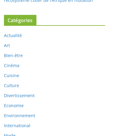
l’écosystème côtier de l’Afrique en mutation
Catégories
Actualité
Art
Bien-être
Cinéma
Cuisine
Culture
Divertissement
Economie
Environnement
International
Mode