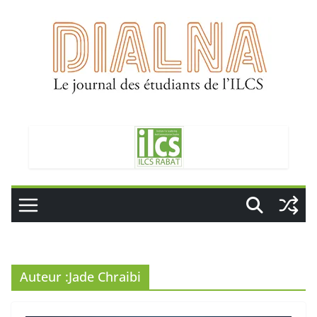
Passer
au
contenu
Auteur :
Jade Chraibi